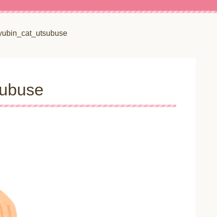
yubin_cat_utsubuse
subuse